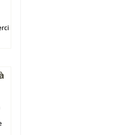
rci
à
à
e